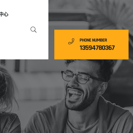
中心
PHONE NUMBER
13594780367