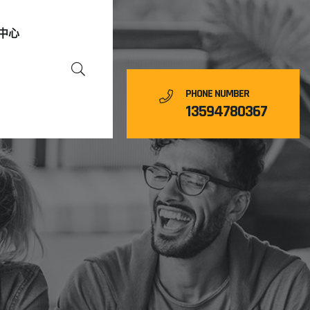
中心
PHONE NUMBER
13594780367