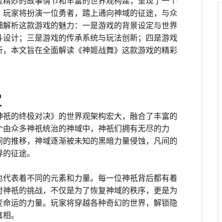
过精妙的故事情节和丰富的世界观构建，呈现了一个
，玩家将扮演一位勇者，踏上通向神域的征途，与众
细解析这款游戏的魅力：一是游戏的背景设定与世界
斗设计；三是游戏的传承系统与玩法创新；四是游戏
析，本文旨在全面解读《神姬战舞》这款游戏的精彩
定
神祇的终极对决》的世界观架构宏大，融合了丰富的
个由众多神祇统治的神域中，神祇们拥有无尽的力
间的推移，神域逐渐被未知的黑暗力量侵蚀，凡间的
界的征途。
也代表着不同的元素和力量。每一位神祇背后都有着
对神祇的挑战，不仅是为了恢复神域的秩序，更是为
变命运的力量。玩家将穿越各种奇幻的世界，解锁隐
真相。