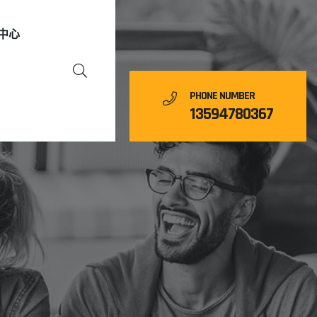
中心
PHONE NUMBER
13594780367