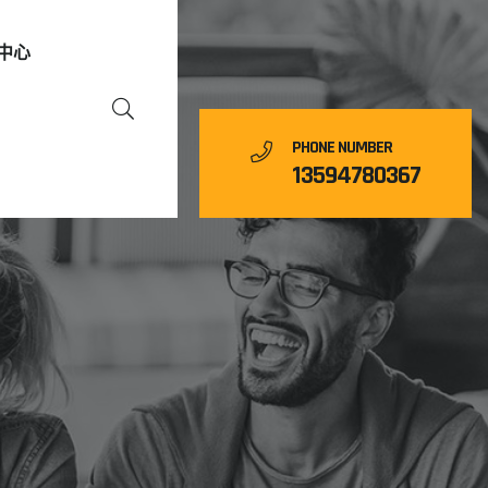
中心
PHONE NUMBER
13594780367