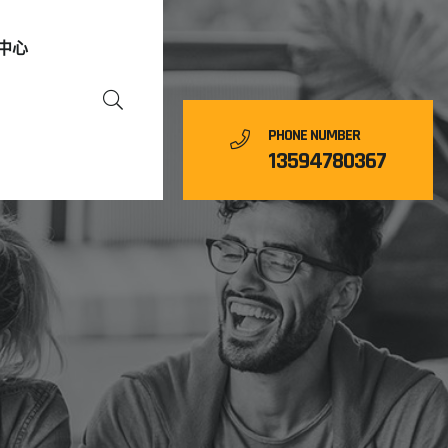
中心
PHONE NUMBER
13594780367