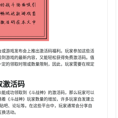
会或游戏发布会上推出激活码福利。玩家参加这些活
验到游戏的最新内容，又能轻松获得免费激活码。值
一定的领取时限或数量限制，因此，玩家需要在规定
取激活码
未能成功领取到《斗战神》的激活码，那么玩家可以
随着《斗战神》玩家数量的增加，许多玩家自发建立
、贴吧、论坛等。在这些平台中，玩家通常会分享自
互换活动。