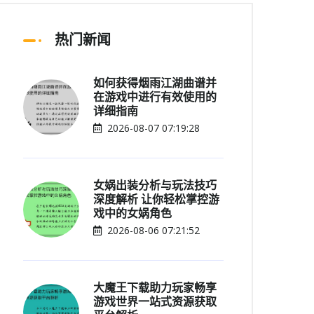
热门新闻
如何获得烟雨江湖曲谱并
在游戏中进行有效使用的
详细指南
2026-08-07 07:19:28
女娲出装分析与玩法技巧
深度解析 让你轻松掌控游
戏中的女娲角色
2026-08-06 07:21:52
大魔王下载助力玩家畅享
游戏世界一站式资源获取