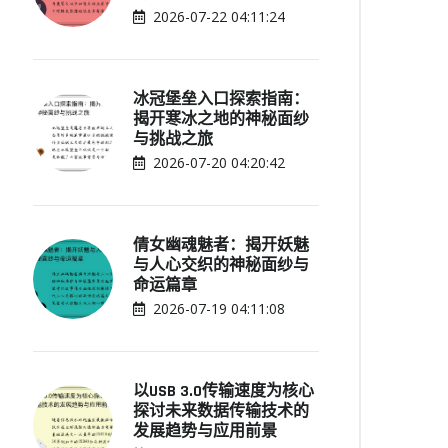
2026-07-22 04:11:24
冰冠堡垒入口探索指南：
揭开寒冰之地的神秘面纱
与挑战之旅
2026-07-20 04:20:42
倩女幽魂魅者：揭开妖魅
与人心交织的神秘面纱与
命运篇章
2026-07-19 04:11:08
以USB 3.0传输速度为核心
探讨未来数据传输技术的
发展趋势与应用前景