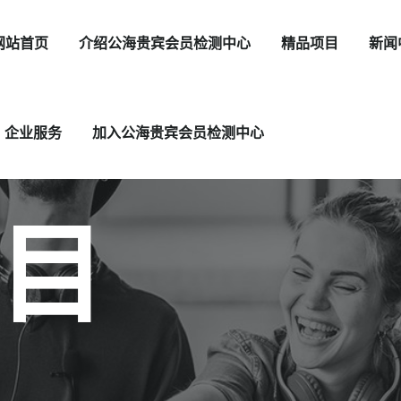
网站首页
介绍公海贵宾会员检测中心
精品项目
新闻
企业服务
加入公海贵宾会员检测中心
目