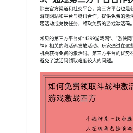
3、通过第三方平台合作
除去官方渠道和社交平台，第三方平台也是
游戏网站和平台与腾讯合作，提供免费的激
题活动或兑换任务，领取免费的游戏激活码
常见的第三方平台如“4399游戏网”、“游
神》相关的激活码发放活动。玩家通过在这
机会获得免费的激活码。第三方平台的优势
避免了激活码领取难度较大的问题。