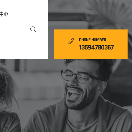
中心
PHONE NUMBER
13594780367