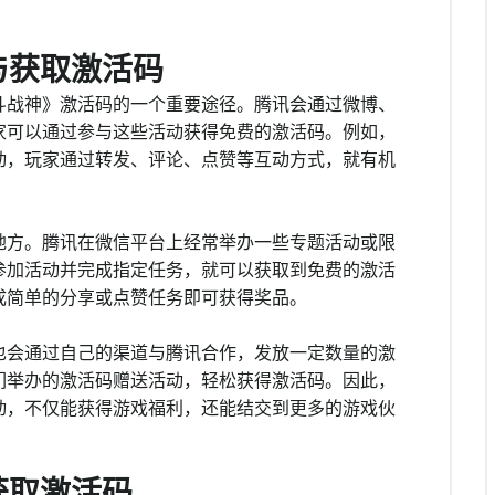
与获取激活码
斗战神》激活码的一个重要途径。腾讯会通过微博、
家可以通过参与这些活动获得免费的激活码。例如，
动，玩家通过转发、评论、点赞等互动方式，就有机
地方。腾讯在微信平台上经常举办一些专题活动或限
参加活动并完成指定任务，就可以获取到免费的激活
成简单的分享或点赞任务即可获得奖品。
也会通过自己的渠道与腾讯合作，发放一定数量的激
们举办的激活码赠送活动，轻松获得激活码。因此，
动，不仅能获得游戏福利，还能结交到更多的游戏伙