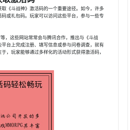
获取激活码
获取《斗战神》激活码的一个重要途径。如今，许多
活码或礼包码。玩家可以访问这些平台，参与一些专
。
侠网”等，这些网站常常会与腾讯合作，推出与《斗战
些平台上完成注册、填写信息或参与问卷调查，就有
在于，玩家能够通过多样化的活动形式获得激活码，