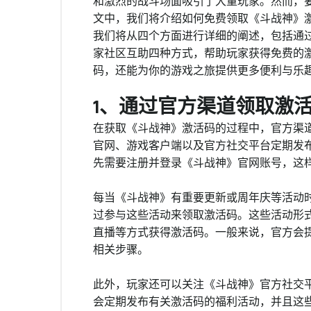
和激烈的战斗场面吸引了大量玩家。然而，
文中，我们将介绍如何免费领取《斗战神》
我们将从四个方面进行详细的阐述，包括通
家社区互助四种方式，帮助玩家获得免费的
码，还能为你的游戏之旅提供更多便利与乐
1、通过官方渠道领取激
在获取《斗战神》激活码的过程中，官方渠
官网、游戏客户端以及官方社交平台定期发
先需要注册并登录《斗战神》官网账号，这
每当《斗战神》有重要更新或周年庆等活动
过参与这些活动来领取激活码。这些活动形
直播等方式获得激活码。一般来说，官方会
相关步骤。
此外，玩家还可以关注《斗战神》官方社交
会定期发布有关激活码的福利活动，并且这