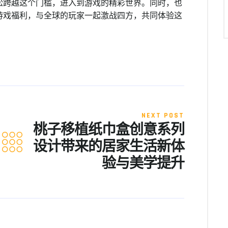
松跨越这个门槛，进入到游戏的精彩世界。同时，也
游戏福利，与全球的玩家一起激战四方，共同体验这
NEXT POST
桃子移植纸巾盒创意系列
设计带来的居家生活新体
验与美学提升