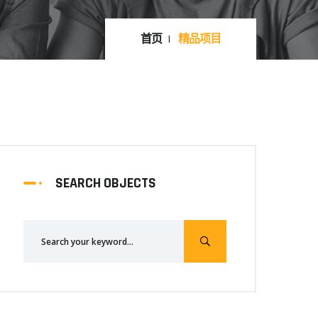
首页
精品项目
SEARCH OBJECTS